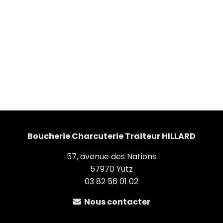
Boucherie Charcuterie Traiteur HILLARD
57, avenue des Nations
57970 Yutz
03 82 56 01 02
Nous contacter
